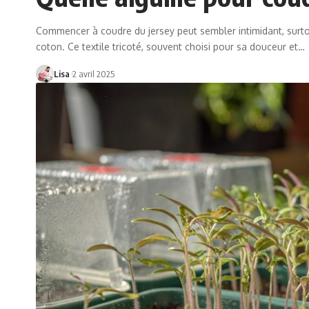
Commencer à coudre du jersey peut sembler intimidant, surtou
coton. Ce textile tricoté, souvent choisi pour sa douceur et
…
Lisa
2 avril 2025